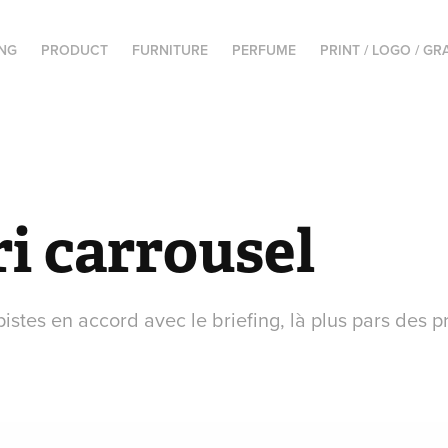
NG
PRODUCT
FURNITURE
PERFUME
PRINT / LOGO / GR
i carrousel
pistes en accord avec le briefing, là plus pars des p