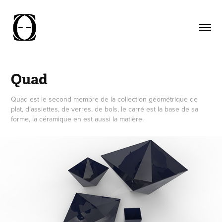
Quad
Quad est le second membre de la collection géométrique de
plat, d’assiettes, de verres, de bols, le carré est la base de sa
forme, la céramique en est aussi la matière.